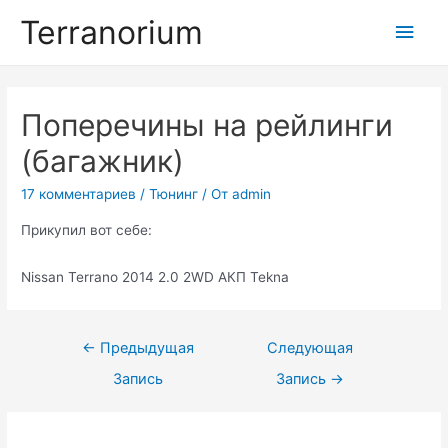
Перейти
Terranorium
Глав
к
содержимому
мен
Поперечины на рейлинги
(багажник)
17 комментариев
/
Тюнинг
/ От
admin
Прикупил вот себе:
Nissan Terrano 2014 2.0 2WD АКП Tekna
Навигация
←
Предыдущая
Следующая
по
Запись
Запись
→
записям