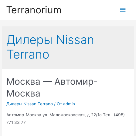
Перейти
Terranorium
Глав
к
содержимому
мен
Дилеры Nissan
Terrano
Москва — Автомир-
Москва
Дилеры Nissan Terrano
/ От
admin
Автомир-Москва ул. Маломосковская, д.22/1а Тел.: (495)
771 33 77