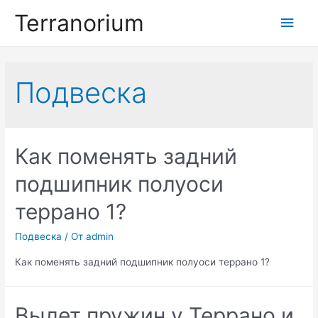
Перейти
Terranorium
Глав
к
содержимому
мен
Подвеска
Как поменять задний
подшипник полуоси
террано 1?
Подвеска
/ От
admin
Как поменять задний подшипник полуоси террано 1?
Вылет пружин у Террано и