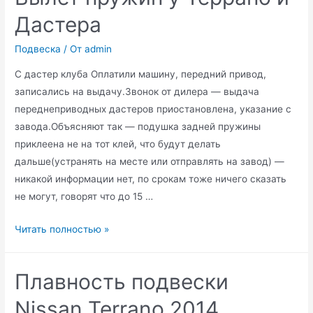
Дастера
Подвеска
/ От
admin
С дастер клуба Оплатили машину, передний привод,
записались на выдачу.Звонок от дилера — выдача
переднеприводных дастеров приостановлена, указание с
завода.Объясняют так — подушка задней пружины
приклеена не на тот клей, что будут делать
дальше(устранять на месте или отправлять на завод) —
никакой информации нет, по срокам тоже ничего сказать
не могут, говорят что до 15 …
Вылет
Читать полностью »
пружин
у
Плавность подвески
Террано
и
Nissan Terrano 2014