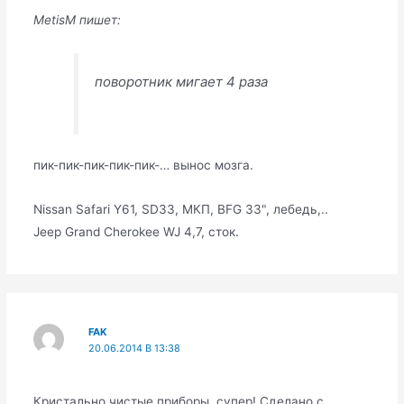
MetisM пишет:
поворотник мигает 4 раза
пик-пик-пик-пик-пик-… вынос мозга.
Nissan Safari Y61, SD33, МКП, BFG 33", лебедь,..
Jeep Grand Cherokee WJ 4,7, сток.
FAK
20.06.2014 В 13:38
Кристально чистые приборы, супер! Сделано с