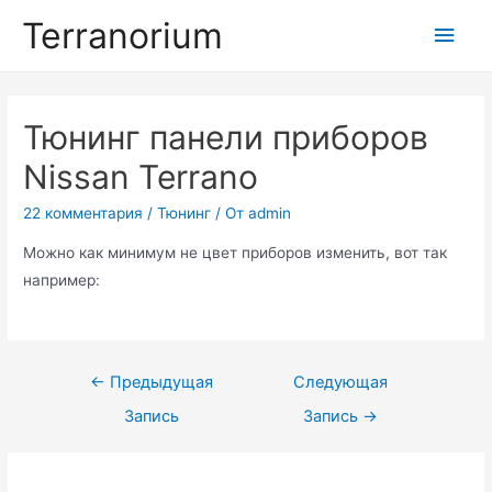
Перейти
Terranorium
Глав
к
содержимому
мен
Тюнинг панели приборов
Nissan Terrano
22 комментария
/
Тюнинг
/ От
admin
Можно как минимум не цвет приборов изменить, вот так
например:
Навигация
←
Предыдущая
Следующая
по
Запись
Запись
→
записям