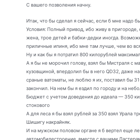
С вашего позволения начну.
Итак, что бы сделал я сейчас, если б мне надо 
Условия: Полный привод, ибо живу в пригороде, с
жена, трое детей и бабки-дедки иногда. Возможн
приличные ипиня, ибо мне там лучше, чем во вс
Ну и как бы я потратил 800 килорублей максима
А я бы не морочил голову, взял бы Мистраля с 
кузовщиной, впердолил бы в него QD32, даже на
сраные ватоматы, не люблю я их, поставил бы 3
закончил. На нем бы я ездил по городу и на неб
Бюджет с учетом доведения до идеала — 350 ки
стокового
А для леса я бы взял рублей за 350 взял Урала т
Шишигу накрайняк.
И на мужском половом органе я б вертел еще ле
автомобилестроение, вместе с вашими Дастер