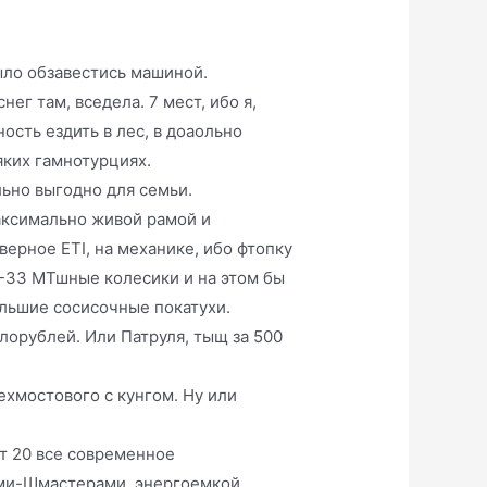
было обзавестись машиной.
нег там, вседела. 7 мест, ибо я,
ость ездить в лес, в доаольно
яких гамнотурциях.
льно выгодно для семьи.
максимально живой рамой и
верное ETI, на механике, ибо фтопку
1-33 МТшные колесики и на этом бы
ольшие сосисочные покатухи.
лорублей. Или Патруля, тыщ за 500
рехмостового с кунгом. Ну или
т 20 все современное
ами-Шмастерами, энергоемкой