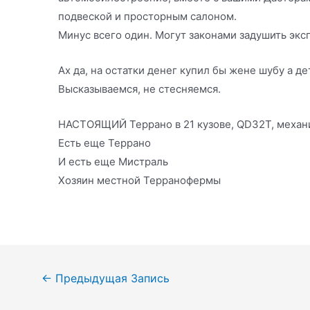
подвеской и просторным салоном.
Минус всего один. Могут законами задушить экс
Ах да, на остатки денег купил бы жене шубу а д
Высказываемся, не стесняемся.
НАСТОЯЩИЙ Террано в 21 кузове, QD32T, механи
Есть еще Террано
И есть еще Мистраль
Хозяин местной Терранофермы
Навигация
←
Предыдущая Запись
по