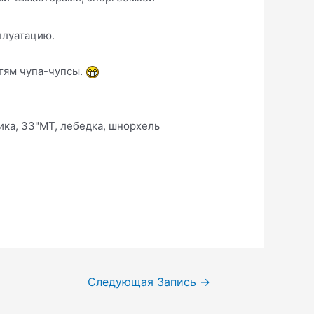
плуатацию.
етям чупа-чупсы.
ка, 33"МТ, лебедка, шнорхель
Следующая Запись
→