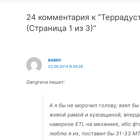
записям
24 комментария к “Террадус
(Страница 1 из 3)”
BARNY
02.06.2014 В 06:28
Gangrena пишет:
А я бы не морочил голову, взял б
живой рамой и кузовщиной, вперд
наверное ETI, на механике, ибо фт
люблю я их, поставил бы 31-33 М