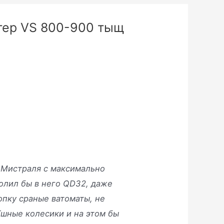
тер VS 800-900 тыщ
ы Мистраля с максимально
олил бы в него QD32, даже
опку сраные ватоматы, не
Тшные колесики и на этом бы