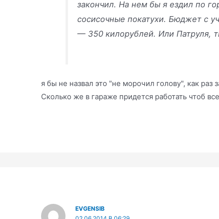
закончил. На нем бы я ездил по г
сосисочные покатухи. Бюджет с у
— 350 килорублей. Или Патруля, т
я бы не назвал это "не морочил голову", как раз
Сколько же в гараже придется работать чтоб все
EVGENSIB
02.06.2014 В 06:29