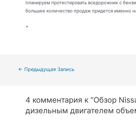
планируем протестировать вседорожник с бензин
большее количество продаж придется именно н
+
Навигация
←
Предыдущая Запись
по
записям
4 комментария к “Обзор Nissa
дизельным двигателем объем