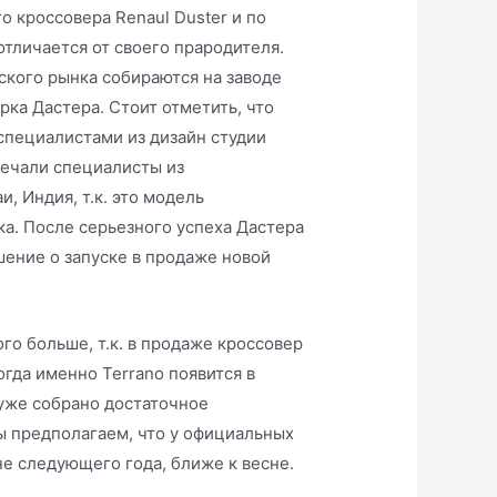
о кроссовера Renaul Duster и по
тличается от своего прародителя.
ского рынка собираются на заводе
рка Дастера. Стоит отметить, что
специалистами из дизайн студии
вечали специалисты из
, Индия, т.к. это модель
а. После серьезного успеха Дастера
шение о запуске в продаже новой
о больше, т.к. в продаже кроссовер
когда именно Terrano появится в
 уже собрано достаточное
ы предполагаем, что у официальных
е следующего года, ближе к весне.