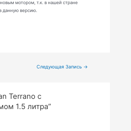
овым мотором, т.к. в нашей стране
а данную версию.
Следующая Запись
→
n Terrano с
ом 1.5 литра”