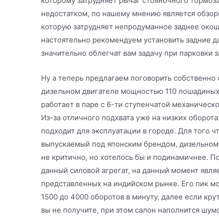
которому затрудняет рычаг стояночного тормоз
недостатком, по нашему мнению является обзор
которую затрудняет непродуманное заднее окош
настоятельно рекомендуем установить задние д
значительно облегчат вам задачу при парковки 
Ну а теперь предлагаем поговорить собственно 
дизельном двигателе мощностью 110 лошадиных 
работает в паре с 6-ти ступенчатой механичес
Из-за отличного подхвата уже на низких оборота
подходит для эксплуатации в городе. Для того ч
выпускаемый под японским брендом, дизельному
не критично, но хотелось бы и подинамичнее. П
данный силовой агрегат, на данный момент явля
представленных на индийском рынке. Его пик мо
1500 до 4000 оборотов в минуту, далее если кр
вы не получите, при этом салон наполнится шумо