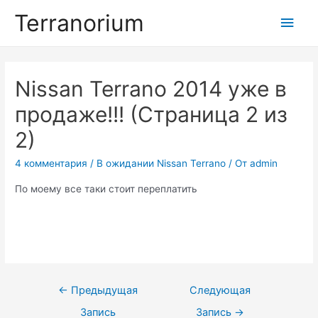
Перейти
Terranorium
Глав
к
содержимому
мен
Nissan Terrano 2014 уже в
продаже!!! (Страница 2 из
2)
4 комментария
/
В ожидании Nissan Terrano
/ От
admin
По моему все таки стоит переплатить
Навигация
←
Предыдущая
Следующая
по
Запись
Запись
→