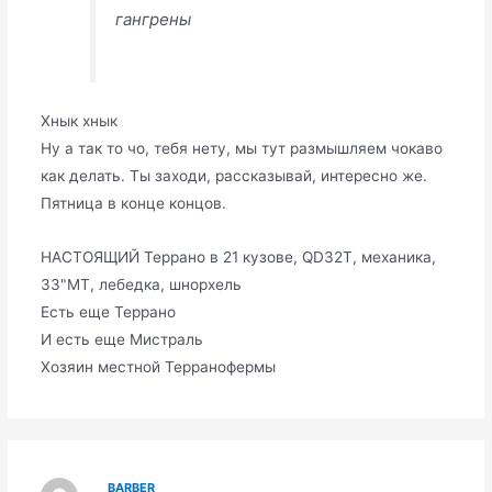
гангрены
Хнык хнык
Ну а так то чо, тебя нету, мы тут размышляем чокаво
как делать. Ты заходи, рассказывай, интересно же.
Пятница в конце концов.
НАСТОЯЩИЙ Террано в 21 кузове, QD32T, механика,
33"МТ, лебедка, шнорхель
Есть еще Террано
И есть еще Мистраль
Хозяин местной Терранофермы
BARBER