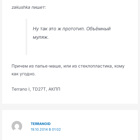
zakushka пишет:
Ну так это ж прототип. Объёмный
муляж.
Причем из папье-маше, или из стеклопластика, кому
как угодно.
Terrano I, TD27T, АКПП
TERRANOID
19.10.2014 В 01:02