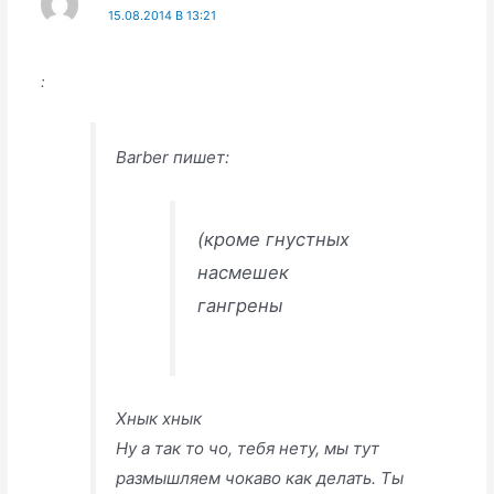
15.08.2014 В 13:21
:
Barber пишет:
(кроме гнустных
насмешек
гангрены
Хнык хнык
Ну а так то чо, тебя нету, мы тут
размышляем чокаво как делать. Ты