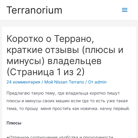
Перейти
Terranorium
Глав
к
содержимому
мен
Коротко о Террано,
краткие отзывы (плюсы и
минусы) владельцев
(Страница 1 из 2)
24 комментария
/
Мой Nissan Terrano
/ От
admin
Предлагаю такую тему, где владельца коротко пишут
плюсы и минусы своих машин если где то есть уже такая
тема, то прошу меня простить как новичка. начну первый.
Плюсы
+
Отличное соотношение удобства и проходимости