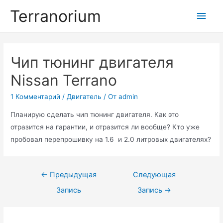
Перейти
Terranorium
Глав
к
содержимому
мен
Чип тюнинг двигателя
Nissan Terrano
1 Комментарий
/
Двигатель
/ От
admin
Планирую сделать чип тюнинг двигателя. Как это
отразится на гарантии, и отразится ли вообще? Кто уже
пробовал перепрошивку на 1.6 и 2.0 литровых двигателях?
Навигация
←
Предыдущая
Следующая
по
Запись
Запись
→
записям