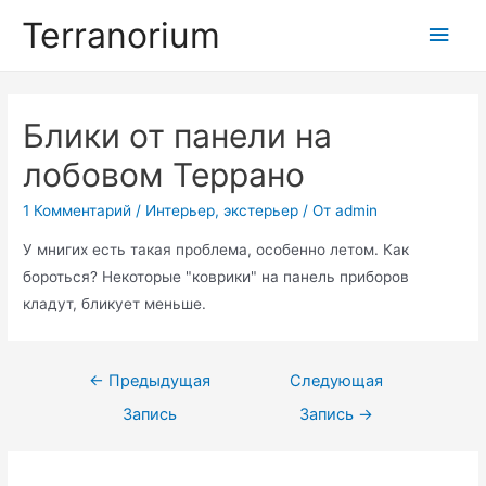
Перейти
Terranorium
Глав
к
содержимому
мен
Блики от панели на
лобовом Террано
1 Комментарий
/
Интерьер, экстерьер
/ От
admin
У мнигих есть такая проблема, особенно летом. Как
бороться? Некоторые "коврики" на панель приборов
кладут, бликует меньше.
Навигация
←
Предыдущая
Следующая
по
Запись
Запись
→
записям