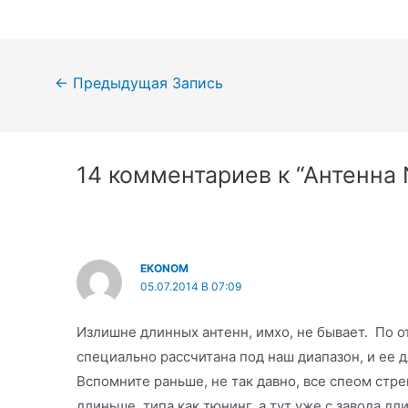
Навигация
←
Предыдущая Запись
по
записям
14 комментариев к “Антенна 
EKONOM
05.07.2014 В 07:09
Излишне длинных антенн, имхо, не бывает. По о
специально рассчитана под наш диапазон, и ее д
Вспомните раньше, не так давно, все спеом стр
длиньше, типа как тюнинг, а тут уже с завода д