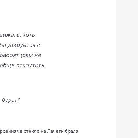
рижать, хоть
Регулируется с
оворят (сам не
обще открутить.
о берет?
троенная в стекло на Лачети брала