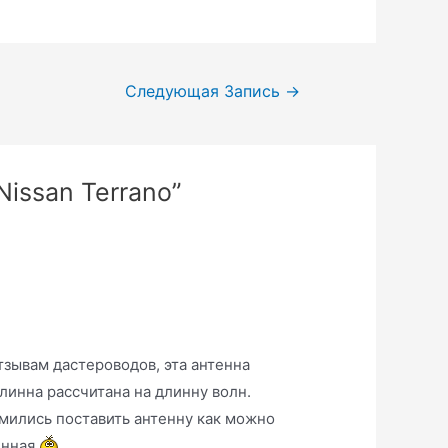
Следующая Запись
→
Nissan Terrano”
тзывам дастероводов, эта антенна
линна рассчитана на длинну волн.
емились поставить антенну как можно
линная