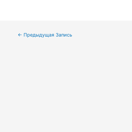
Навигация
←
Предыдущая Запись
по
записям