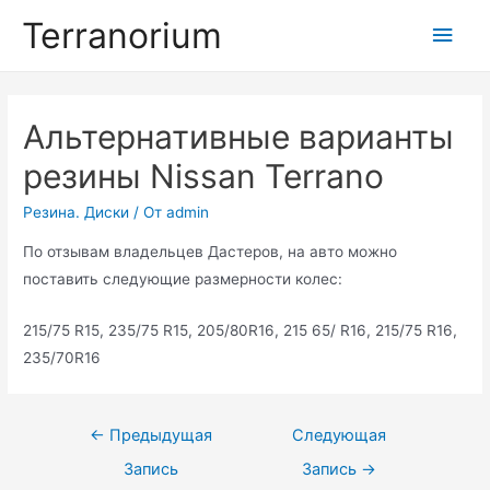
Перейти
Terranorium
Глав
к
содержимому
мен
Альтернативные варианты
резины Nissan Terrano
Резина. Диски
/ От
admin
По отзывам владельцев Дастеров, на авто можно
поставить следующие размерности колес:
215/75 R15, 235/75 R15, 205/80R16, 215 65/ R16, 215/75 R16,
235/70R16
Навигация
←
Предыдущая
Следующая
по
Запись
Запись
→
записям